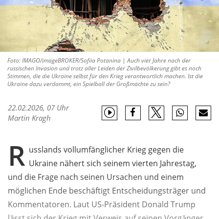
Foto: IMAGO/imageBROKER/Sofiia Potanina | Auch vier Jahre nach der
russischen Invasion und trotz aller Leiden der Zivilbevölkerung gibt es noch
Stimmen, die die Ukraine selbst für den Krieg verantwortlich machen. Ist die
Ukraine dazu verdammt, ein Spielball der Großmächte zu sein?
22.02.2026, 07 Uhr
Martin Kragh
R
usslands vollumfänglicher Krieg gegen die
Ukraine nähert sich seinem vierten Jahrestag,
und die Frage nach seinen Ursachen und einem
möglichen Ende beschäftigt Entscheidungsträger und
Kommentatoren. Laut US-Präsident Donald Trump
lässt sich der Krieg mit Verweis auf seinen Vorgänger