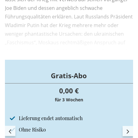
Joe Biden und dessen angeblich schwache
Führungsqualitäten erklären. Laut Russlands Präsident
Wladimir Putin hat der Krieg mehrere mehr oder
weniger phantastische Ursachen: den ukrainischen
„Faschismus“, Moskaus rechtmäßigen Anspruch auf
„historisch russische“ Gebiete, den Liberalismus und
die Bedrohung Russlands durch die NATO.
Gratis-Abo
0,00 €
für 3 Wochen
Lieferung endet automatisch
Ohne Risiko