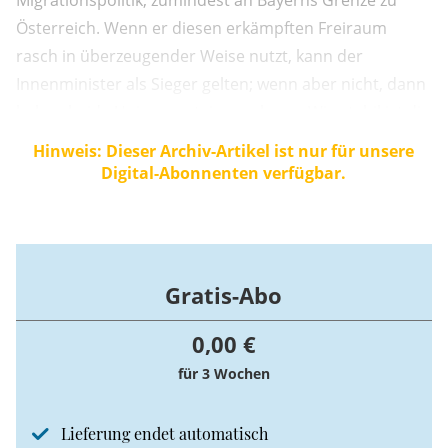
Österreich. Wenn er diesen erkämpften Freiraum
rasch in überzeugender Weise nutzt, kann der
Innenminister als Sieger gelten; wenn aber nicht, dann
haben beide Unionsparteien verloren. Wie stabil ist die
Regierungskoalition? Diese Koalition ist instabil. Bei
Hinweis: Dieser Archiv-Artikel ist nur für unsere
der drängendsten innenpolitischen Herausforderung –
Digital-Abonnenten verfügbar.
der Migrationspolitik und dem Honig, ...
Gratis-Abo
0,00 €
für 3 Wochen
Lieferung endet automatisch