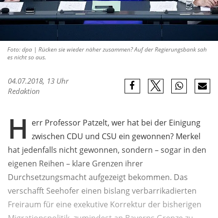
Foto: dpa | Rücken sie wieder näher zusammen? Auf der Regierungsbank sah
es nicht so aus.
04.07.2018, 13 Uhr
Redaktion
H
err Professor Patzelt, wer hat bei der Einigung
zwischen CDU und CSU ein gewonnen? Merkel
hat jedenfalls nicht gewonnen, sondern – sogar in den
eigenen Reihen – klare Grenzen ihrer
Durchsetzungsmacht aufgezeigt bekommen. Das
verschafft Seehofer einen bislang verbarrikadierten
Freiraum für eine exekutive Korrektur der bisherigen
Migrationspolitik, zumindest an Bayerns Grenze zu