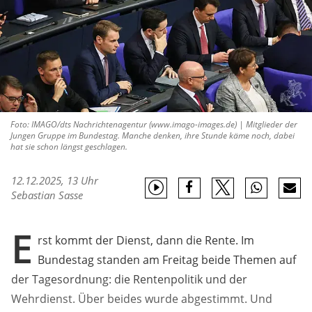
Foto: IMAGO/dts Nachrichtenagentur (www.imago-images.de) | Mitglieder der
Jungen Gruppe im Bundestag. Manche denken, ihre Stunde käme noch, dabei
hat sie schon längst geschlagen.
12.12.2025, 13 Uhr
Sebastian Sasse
E
rst kommt der Dienst, dann die Rente. Im
Bundestag standen am Freitag beide Themen auf
der Tagesordnung: die Rentenpolitik und der
Wehrdienst. Über beides wurde abgestimmt. Und