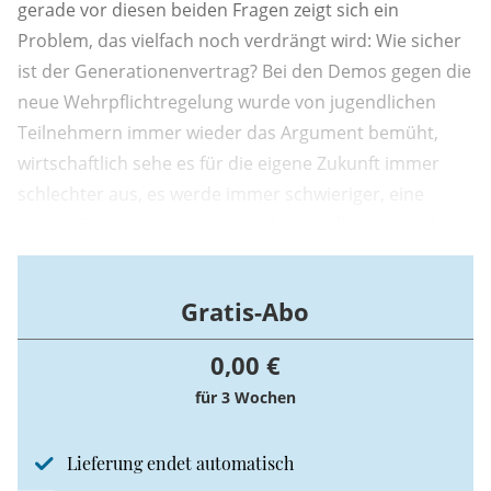
gerade vor diesen beiden Fragen zeigt sich ein
Problem, das vielfach noch verdrängt wird: Wie sicher
ist der Generationenvertrag? Bei den Demos gegen die
neue Wehrpflichtregelung wurde von jugendlichen
Teilnehmern immer wieder das Argument bemüht,
wirtschaftlich sehe es für die eigene Zukunft immer
schlechter aus, es werde immer schwieriger, eine
eigene Familie zu gründen, und nun solle man auch
noch zur Bundeswehr? Steht hier ein Loyalitätskonflikt
bei den Menschen unter 35 bevor?
Gratis-Abo
0,00 €
für 3 Wochen
Lieferung endet automatisch