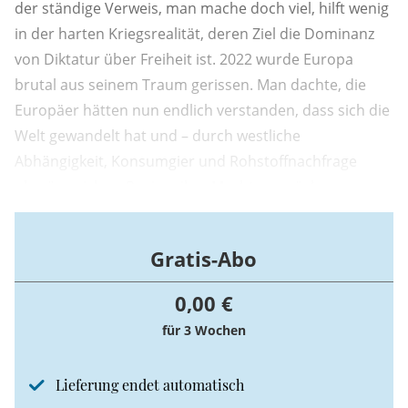
der ständige Verweis, man mache doch viel, hilft wenig
in der harten Kriegsrealität, deren Ziel die Dominanz
von Diktatur über Freiheit ist. 2022 wurde Europa
brutal aus seinem Traum gerissen. Man dachte, die
Europäer hätten nun endlich verstanden, dass sich die
Welt gewandelt hat und – durch westliche
Abhängigkeit, Konsumgier und Rohstoffnachfrage
obszön reiche – Regime ihre Machtansprüche
aggressiv durchsetzen wollen. Doch auf dem
Kontinent, der zwei Weltkriege und die zwei größten
Gratis-Abo
Unterdrückungsapparate, das NS-Regime und die
Sowjetunion, erlebt ...
0,00 €
für 3 Wochen
Lieferung endet automatisch