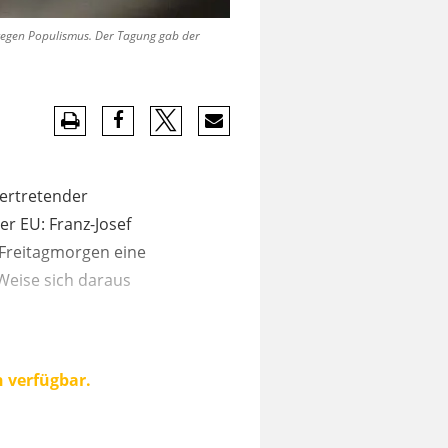
l gegen Populismus. Der Tagung gab der
vertretender
r EU: Franz-Josef
 Freitagmorgen eine
Weise sich daraus
n verfügbar.