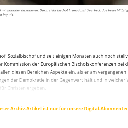
l miteinander diskutieren: Darin sieht Bischof Franz-Josef Overbeck das beste Mitte
n Impuls.
schof, Sozialbischof und seit einigen Monaten auch noch stell
er Kommission der Europäischen Bischofskonferenzen bei de
 allen diesen Bereichen Aspekte ein, als er am vergangenen
gen der Demokratie in der Gegenwart hält und in welcher 
ür Christen ergeben.
eser Archiv-Artikel ist nur für unsere Digital-Abonnente