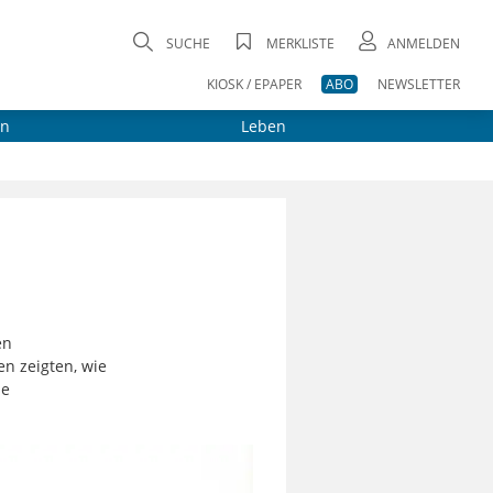
SUCHE
MERKLISTE
ANMELDEN
KIOSK / EPAPER
ABO
NEWSLETTER
on
Leben
en
en zeigten, wie
se