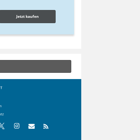
Jetzt kaufen
T
m
utz