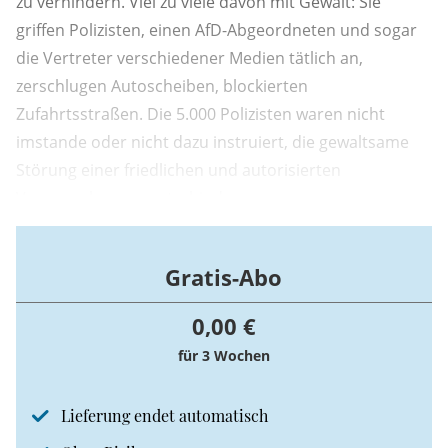
zu verhindern. Viel zu viele davon mit Gewalt: Sie
griffen Polizisten, einen AfD-Abgeordneten und sogar
die Vertreter verschiedener Medien tätlich an,
zerschlugen Autoscheiben, blockierten
Zufahrtsstraßen. Die 5.000 Polizisten waren nicht
imstande oder nicht dazu instruiert, die gewaltsame
Störung einer friedlichen und autorisierten
Versammlung zu unterbinden.
Gratis-Abo
0,00 €
für 3 Wochen
Lieferung endet automatisch