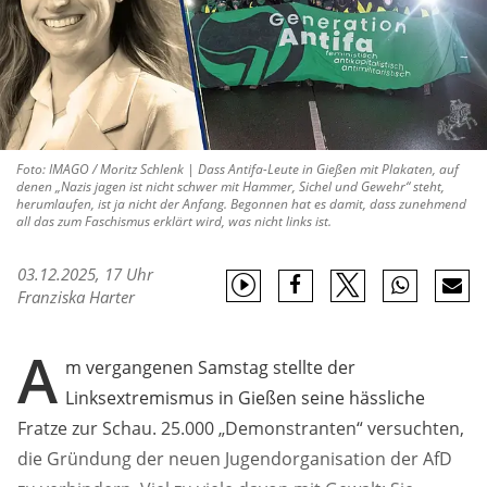
Foto: IMAGO / Moritz Schlenk | Dass Antifa-Leute in Gießen mit Plakaten, auf
denen „Nazis jagen ist nicht schwer mit Hammer, Sichel und Gewehr“ steht,
herumlaufen, ist ja nicht der Anfang. Begonnen hat es damit, dass zunehmend
all das zum Faschismus erklärt wird, was nicht links ist.
03.12.2025, 17 Uhr
Franziska Harter
A
m vergangenen Samstag stellte der
Linksextremismus in Gießen seine hässliche
Fratze zur Schau. 25.000 „Demonstranten“ versuchten,
die Gründung der neuen Jugendorganisation der AfD