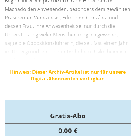
Beginn ihrer Ansprache im Grand Hotel dankte
Machado den Anwesenden, besonders dem gewählten
Präsidenten Venezuelas, Edmundo González, und
dessen Frau. Ihre Anwesenheit sei nur durch die
Unterstützung vieler Menschen möglich gewesen,
sagte die Oppositionsführerin, die seit fast einem Jahr
im Untergrund lebt und unter hohem Risiko heimlich
aus Venezuela ausgereist war.
Hinweis: Dieser Archiv-Artikel ist nur für unsere
Digital-Abonnenten verfügbar.
Gratis-Abo
0,00 €