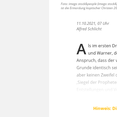
Foto: imago stock&people (imago stock&p
ist die Ermordung koptischer Christen 20
11.10.2021, 07 Uhr
Alfred Schlicht
A
ls im ersten D
und Warner, d
Anspruch, dass der 
Grunde identisch sei
aber keinen Zweifel 
,Siegel der Prophet
Entstellungen und Ve
Hinweis: Di