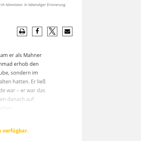
ch Islamisten. In lebendiger Erinnerung
kam er als Mahner
ammad erhob den
aube, sondern im
lten hatten. Er ließ
de war – er war das
gen danach auf
atten.
n verfügbar.