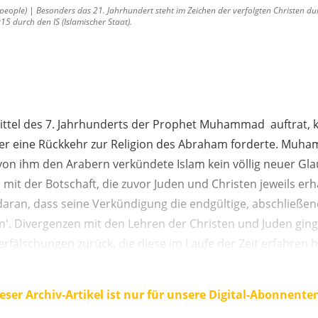
eople) | Besonders das 21. Jahrhundert steht im Zeichen der verfolgten Christen dur
15 durch den IS (Islamischer Staat).
rittel des 7. Jahrhunderts der Prophet Muhammad auftrat, 
er eine Rückkehr zur Religion des Abraham forderte. Muh
von ihm den Arabern verkündete Islam kein völlig neuer Gl
 mit der Botschaft, die zuvor Juden und Christen jeweils erha
daran, dass seine Verkündigung die endgültige, abschließen
en'. Divergenzen mit den Lehren der Christen und Juden gin
rfälschungen zurück, die diese im Laufe der Zeit erfahren h
eser Archiv-Artikel ist nur für unsere Digital-Abonnente