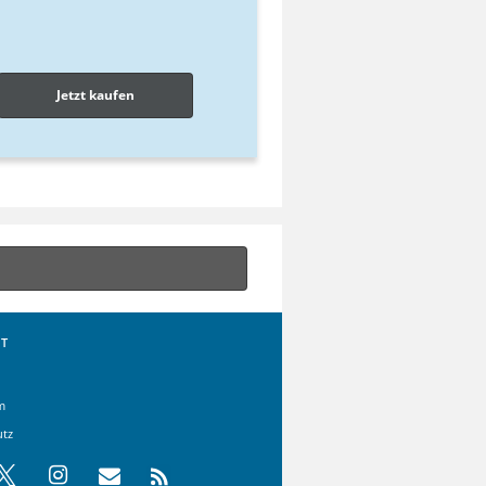
Jetzt kaufen
T
m
utz