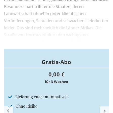
Besonders hart trifft er die Staaten, deren
Landwirtschaft ohnehin unter klimatischen
Veränderungen, Schulden und schwachen Lieferketten
leidet. Das sind mehrheitlich die Länder Afrikas. Die
Straße von Hormus zählt zu den wichtigsten
Handelsrouten der Welt, nicht nur für Öl, sondern
auch für Stickstoffdünger, Ammoniak und Harnstoff.
Gratis-Abo
0,00 €
für 3 Wochen
Lieferung endet automatisch
Ohne Risiko