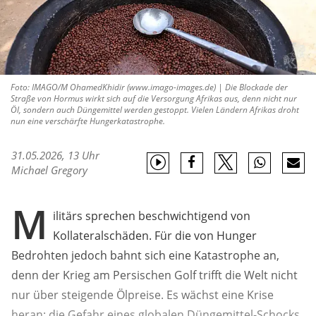
Foto: IMAGO/M OhamedKhidir (www.imago-images.de) | Die Blockade der
Straße von Hormus wirkt sich auf die Versorgung Afrikas aus, denn nicht nur
Öl, sondern auch Düngemittel werden gestoppt. Vielen Ländern Afrikas droht
nun eine verschärfte Hungerkatastrophe.
31.05.2026, 13 Uhr
Michael Gregory
M
ilitärs sprechen beschwichtigend von
Kollateralschäden. Für die von Hunger
Bedrohten jedoch bahnt sich eine Katastrophe an,
denn der Krieg am Persischen Golf trifft die Welt nicht
nur über steigende Ölpreise. Es wächst eine Krise
heran: die Gefahr eines globalen Düngemittel-Schocks.