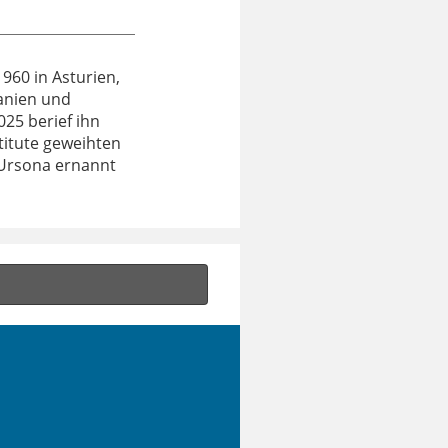
960 in Asturien,
panien und
25 berief ihn
titute geweihten
 Ursona ernannt