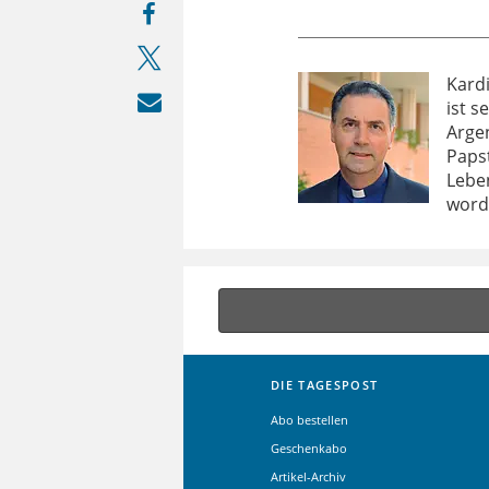
Kard
ist s
Argen
Papst
Lebe
word
DIE TAGESPOST
Abo bestellen
Geschenkabo
Artikel-Archiv