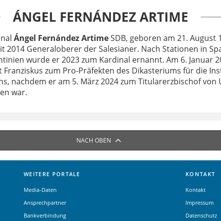
ÁNGEL FERNÁNDEZ ARTIME
inal
Ángel Fernández Artime
SDB, geboren am 21. August 1
eit 2014 Generaloberer der Salesianer. Nach Stationen in S
tinien wurde er 2023 zum Kardinal ernannt. Am 6. Januar 20
 Franziskus zum Pro-Präfekten des Dikasteriums für die Ins
ns, nachdem er am 5. März 2024 zum Titularerzbischof von
en war.
NACH OBEN
WEITERE PORTALE
KONTAKT
Media-Daten
Kontakt
Ansprechpartner
Impressum
Bankverbindung
Datenschutz