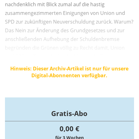
nachdenklich mit Blick zumal auf die hastig
zusammengezimmerten Einigungen von Union und
SPD zur zukünftigen Neuverschuldung zurück. Warum?
Das Nein zur Änderung des Grundgesetzes und zur
anschließenden Aufhebung der Schuldenbremse
begründen die Grünen völlig zu Recht damit, Union
und SPD wollten sich „Spielgeld“ verschaffen, um
„Geschenke“ an die Wähler zu finanzieren. Ein Blick auf
Hinweis: Dieser Archiv-Artikel ist nur für unsere
die bisher vorgesehenen Ausgaben lässt in der Tat
Digital-Abonnenten verfügbar.
Übles ahnen: So finden sich auch eine höhere ...
Gratis-Abo
0,00 €
für 3 Wochen