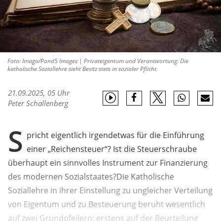
Foto: Imago/Pond5 Images | Privateigentum und Verantwortung: Die
katholische Soziallehre sieht Besitz stets in sozialer Pflicht.
21.09.2025, 05 Uhr
Peter Schallenberg
S
pricht eigentlich irgendetwas für die Einführung
einer „Reichensteuer“? Ist die Steuerschraube
überhaupt ein sinnvolles Instrument zur Finanzierung
des modernen Sozialstaates?Die Katholische
Soziallehre in ihrer Einstellung zu ungleicher Verteilung
von Eigentum und zu Besteuerung beruht wesentlich
auf zwei Grundpfeilern: erstens auf der Beurteilung