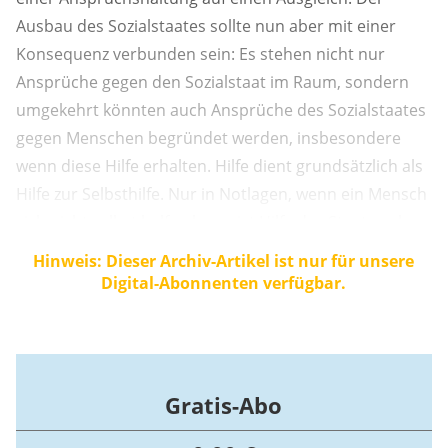
Ausbau des Sozialstaates sollte nun aber mit einer
Konsequenz verbunden sein: Es stehen nicht nur
Ansprüche gegen den Sozialstaat im Raum, sondern
umgekehrt könnten auch Ansprüche des Sozialstaates
gegen Menschen begründet werden, insbesondere
wenn diese Hilfe erhalten. Hilfe dient grundsätzlich als
Hilfe zur Selbsthilfe. Nur in Notlagen, wenn ein Mensch
sich nicht selbst helfen kann, ist Hilfe des Staates ohne
Gegenleistung des Einzelnen angebracht. Aber sonst?
Hinweis: Dieser Archiv-Artikel ist nur für unsere
Der Staat kann verlangen, dass jeder auch einen
Digital-Abonnenten verfügbar.
eigenen Beitrag leistet.
Gratis-Abo