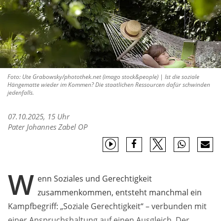
Foto: Ute Grabowsky/photothek.net (imago stock&people) | Ist die soziale
Hängematte wieder im Kommen? Die staatlichen Ressourcen dafür schwinden
jedenfalls.
07.10.2025, 15 Uhr
Pater Johannes Zabel OP
W
enn Soziales und Gerechtigkeit
zusammenkommen, entsteht manchmal ein
Kampfbegriff: „Soziale Gerechtigkeit“ – verbunden mit
einer Anspruchshaltung auf einen Ausgleich. Der