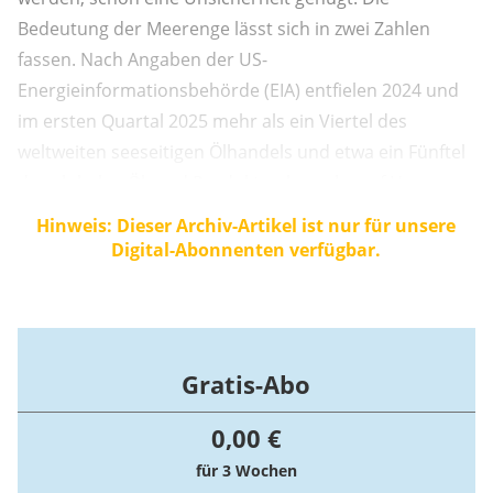
Bedeutung der Meerenge lässt sich in zwei Zahlen
fassen. Nach Angaben der US-
Energieinformationsbehörde (EIA) entfielen 2024 und
im ersten Quartal 2025 mehr als ein Viertel des
weltweiten seeseitigen Ölhandels und etwa ein Fünftel
des globalen Öl- und Produktverbrauchs auf Hormuz.
Rund ein Fünftel des weltweiten LNG-Handels nahm
Hinweis: Dieser Archiv-Artikel ist nur für unsere
denselben Weg, vor allem aus Katar, und ging
Digital-Abonnenten verfügbar.
überwiegend nach Asien. An diesen Größenordnungen
hängt die Preismechanik: Je ...
Gratis-Abo
0,00 €
für 3 Wochen