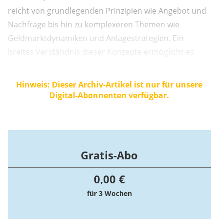
reicht von grundlegenden Prinzipien wie Angebot und
Nachfrage bis hin zu komplexeren Themen wie
Geldmarktdynamiken und Anlagestrategien. Ein
breites Verständnis dieser Konzepte ermöglicht es
Menschen, informierte Entscheidungen über ihre
Finanzen zu treffen, Risiken abzuwägen und Chancen
Hinweis: Dieser Archiv-Artikel ist nur für unsere
auf dem Markt zu erkennen.
Digital-Abonnenten verfügbar.
Gratis-Abo
0,00 €
für 3 Wochen