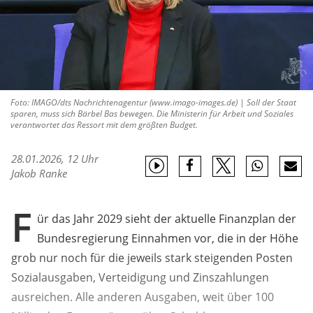
Foto: IMAGO/dts Nachrichtenagentur (www.imago-images.de) | Soll der Staat
sparen, muss sich Bärbel Bas bewegen. Die Ministerin für Arbeit und Soziales
verantwortet das Ressort mit dem größten Budget.
28.01.2026, 12 Uhr
Jakob Ranke
F
ür das Jahr 2029 sieht der aktuelle Finanzplan der
Bundesregierung Einnahmen vor, die in der Höhe
grob nur noch für die jeweils stark steigenden Posten
Sozialausgaben, Verteidigung und Zinszahlungen
ausreichen. Alle anderen Ausgaben, weit über 100