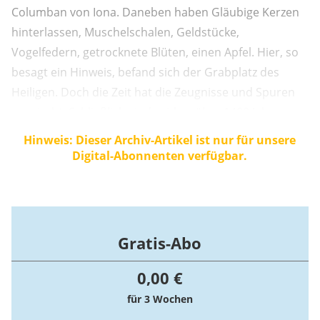
Columban von Iona. Daneben haben Gläubige Kerzen
hinterlassen, Muschelschalen, Geldstücke,
Vogelfedern, getrocknete Blüten, einen Apfel. Hier, so
besagt ein Hinweis, befand sich der Grabplatz des
Heiligen. Doch die Zeit hat die Zeugnisse und Spuren
verwischt. Schließlich sind seither über 1400 Jahre
vergangen.
Hinweis: Dieser Archiv-Artikel ist nur für unsere
Digital-Abonnenten verfügbar.
Gratis-Abo
0,00 €
für 3 Wochen