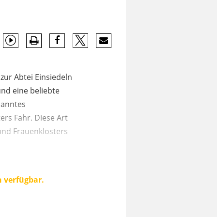
zur Abtei Einsiedeln
und eine beliebte
nanntes
ers Fahr. Diese Art
 und Frauenklosters
n verfügbar.