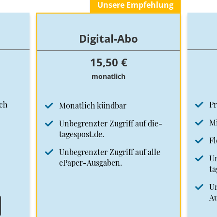
Unsere Empfehlung
Digital-Abo
15,50 €
monatlich
ch
Pr
Monatlich kündbar
Mi
Unbegrenzter Zugriff auf die-
tagespost.de.
Fl
Unbegrenzter Zugriff auf alle
Un
ePaper-Ausgaben.
ta
Un
A