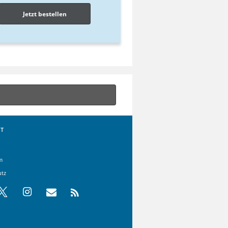
Jetzt bestellen
T
m
utz