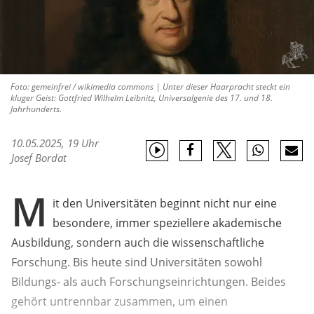
Foto: gemeinfrei / wikimedia commons | Unter dieser Haarpracht steckt ein
kluger Geist: Gottfried Wilhelm Leibnitz, Universalgenie des 17. und 18.
Jahrhunderts.
10.05.2025, 19 Uhr
Josef Bordat
M
it den Universitäten beginnt nicht nur eine
besondere, immer speziellere akademische
Ausbildung, sondern auch die wissenschaftliche
Forschung. Bis heute sind Universitäten sowohl
Bildungs- als auch Forschungseinrichtungen. Beides
gehört untrennbar zusammen, um einen