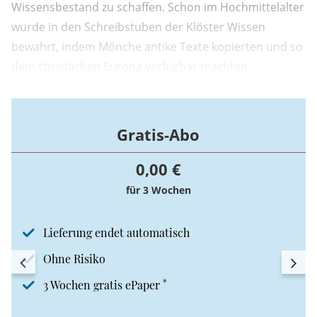
Wissensbestand zu schaffen. Schon im Hochmittelalter
wurde in den Schreibstuben der Klöster Wissen
bewahrt, indem Mönche antike Texte kopierten und so
dem christlichen Europa verfügbar machten.
Gratis-Abo
0,00 €
für 3 Wochen
Lieferung endet automatisch
Ohne Risiko
*
3 Wochen gratis ePaper