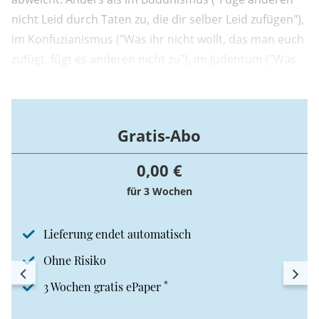
nicht Leid durch Taten zu, die dir selber Leid zufügen"),
im Konfuzianismus ("Was ihr nicht wollt, das man euch
zufügt, fügt es anderen nicht zu"), im Judentum ("Was
dir selbst verhasst ist, das mute auch einem anderen
nicht zu", Tob 4,15) und im Christentum ("Alles, was ihr
also von anderen erwartet, das tut auch ihnen!", Mt
Gratis-Abo
7,12) bezieht ...
0,00 €
für 3 Wochen
Lieferung endet automatisch
Ohne Risiko
*
3 Wochen gratis ePaper