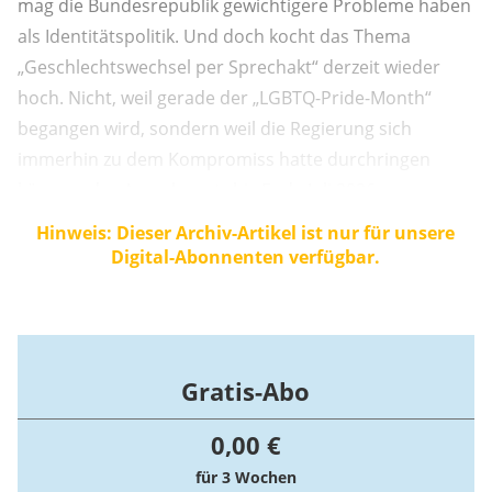
mag die Bundesrepublik gewichtigere Probleme haben
als Identitätspolitik. Und doch kocht das Thema
„Geschlechtswechsel per Sprechakt“ derzeit wieder
hoch. Nicht, weil gerade der „LGBTQ-Pride-Month“
begangen wird, sondern weil die Regierung sich
immerhin zu dem Kompromiss hatte durchringen
können, das Ampelgesetz bis Ende Juli 2026 zu
„reevaluieren“.
Hinweis: Dieser Archiv-Artikel ist nur für unsere
Digital-Abonnenten verfügbar.
Gratis-Abo
0,00 €
für 3 Wochen