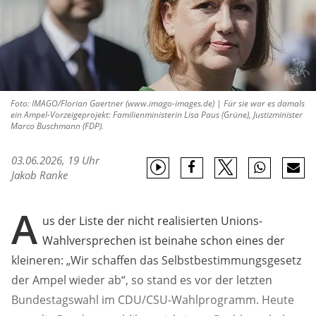
Foto: IMAGO/Florian Gaertner (www.imago-images.de) | Für sie war es damals
ein Ampel-Vorzeigeprojekt: Familienministerin Lisa Paus (Grüne), Justizminister
Marco Buschmann (FDP).
03.06.2026, 19 Uhr
Jakob Ranke
A
us der Liste der nicht realisierten Unions-
Wahlversprechen ist beinahe schon eines der
kleineren: „Wir schaffen das Selbstbestimmungsgesetz
der Ampel wieder ab“, so stand es vor der letzten
Bundestagswahl im CDU/CSU-Wahlprogramm. Heute