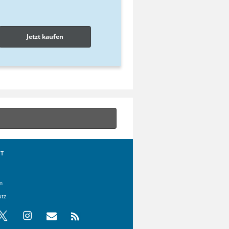
Jetzt kaufen
T
m
utz