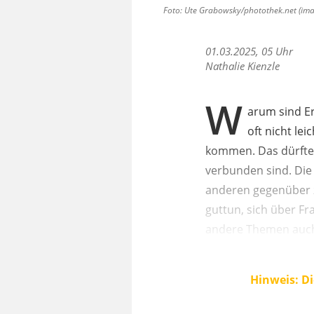
Foto: Ute Grabowsky/photothek.net (imag
01.03.2025, 05 Uhr
Nathalie Kienzle
W
arum sind Er
oft nicht le
kommen. Das dürfte 
verbunden sind. Die 
anderen gegenüber z
guttun, sich über Fr
andere Themen auch
Hinweis: Di