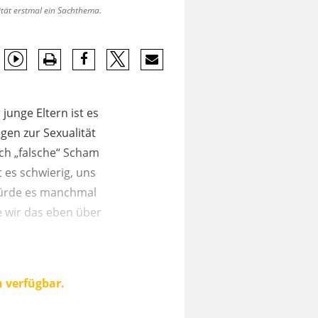
ität erstmal ein Sachthema.
unge Eltern ist es
gen zur Sexualität
ch „falsche“ Scham
t es schwierig, uns
 würde es manchmal
e wir das eben über
n verfügbar.