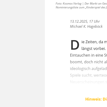
Foto: Kosmos Verlag | Der Markt an Gese
Nominierungsliste zum „Kinderspiel des J
13.12.2025, 17 Uhr
Michael K. Hageböck
D
ie Zeiten, da 
längst vorbei
Eintauchen in eine S
boomt, doch nicht all
ideologisch aufgelad
Spiele sucht, werteo
Neuerscheinungen s
Hinweis: Di