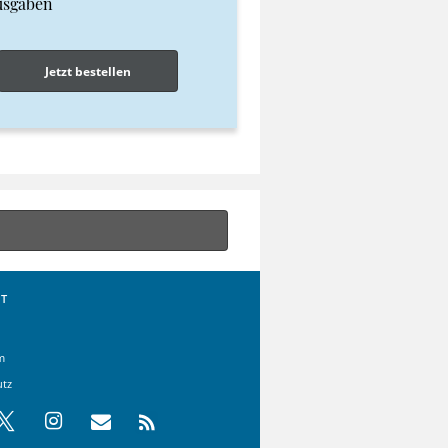
usgaben
Jetzt bestellen
T
m
utz