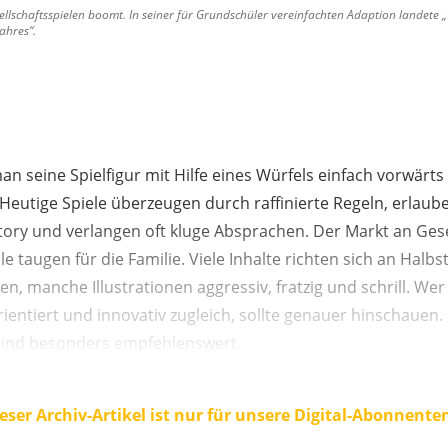
llschaftsspielen boomt. In seiner für Grundschüler vereinfachten Adaption landete „
ahres“.
man seine Spielfigur mit Hilfe eines Würfels einfach vorwärt
. Heutige Spiele überzeugen durch raffinierte Regeln, erlau
tory und verlangen oft kluge Absprachen. Der Markt an Gese
e taugen für die Familie. Viele Inhalte richten sich an Halbs
en, manche Illustrationen aggressiv, fratzig und schrill. We
rientiert und innovativ zugleich, sollte genauer hinschauen. 
ind besonders empfehlenswert.
eser Archiv-Artikel ist nur für unsere Digital-Abonnente