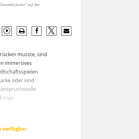
Cascadia Junior“ auf der
s rücken musste, sind
ben immersives
llschaftsspielen
tarke oder sind
r anspruchsvolle
Einige
n verfügbar.