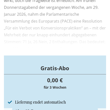
wirkt; doch die Tragweite ist erheblich: Am frühen
Donnerstagabend der vergangenen Woche, am 29.
Januar 2026, nahm die Parlamentarische
Versammlung des Europarats (PACE) eine Resolution
„Für ein Verbot von Konversionspraktiken“ an – mit der
Mehrheit der nur knapp einhundert abgegebenen
Stimmen: 71 Ja, 26 Nein, 2 Enthaltungen. Das bedeutet:
Von 306 möglichen Stimmen aller Abgeordneten
beteiligten sich lediglich 99.
Gratis-Abo
0,00 €
für 3 Wochen
Lieferung endet automatisch