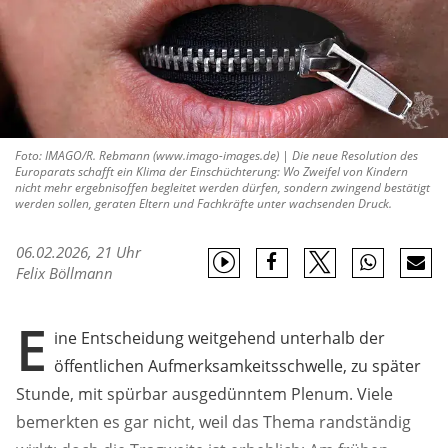
Foto: IMAGO/R. Rebmann (www.imago-images.de) | Die neue Resolution des
Europarats schafft ein Klima der Einschüchterung: Wo Zweifel von Kindern
nicht mehr ergebnisoffen begleitet werden dürfen, sondern zwingend bestätigt
werden sollen, geraten Eltern und Fachkräfte unter wachsenden Druck.
06.02.2026, 21 Uhr
Felix Böllmann
E
ine Entscheidung weitgehend unterhalb der
öffentlichen Aufmerksamkeitsschwelle, zu später
Stunde, mit spürbar ausgedünntem Plenum. Viele
bemerkten es gar nicht, weil das Thema randständig