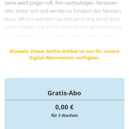
seine zwölf Jünger ruft, ihm nachzufolgen. Sie lassen
alles hinter sich und werden zu Schülern des Meisters
Jesus. Mit ihm wandern sie drei Jahre lang durch ganz
Israel, erleben, wie er das Reich Gottes verkündet und
viele Wunder tut. Sie lernen Jesus sehr gut kennen.
Hinweis: Dieser Archiv-Artikel ist nur für unsere
Digital-Abonnenten verfügbar.
Gratis-Abo
0,00 €
für 3 Wochen