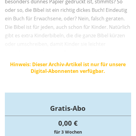
besonders dünnes Papier gedruckt ist, stimmts? So
oder so, die Bibel ist ein richtig dickes Buch! Eindeutig
ein Buch für Erwachsene, oder? Nein, falsch geraten.
Die Bibel ist für jeden, auch schon für Kinder. Natürlich
gibt es extra Kinderbibeln, die die ganze Bibel kürzen
oder umschreiben, damit Kinder sie leichter
verstehen. Aber heute wollen wir einmal in die richtige
große Erwachsenenbibel schauen, die aus der der
Hinweis: Dieser Archiv-Artikel ist nur für unsere
Priester in der heiligen Messe vorliest. Was steht
Digital-Abonnenten verfügbar.
überhaupt in der Bibel? Die ...
Gratis-Abo
0,00 €
für 3 Wochen