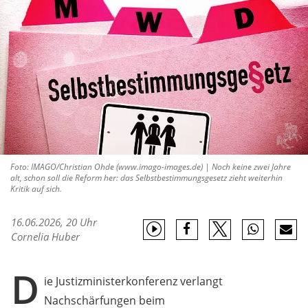
Foto: IMAGO/Christian Ohde (www.imago-images.de) | Noch keine zwei Jahre
alt, schon soll die Reform her: das Selbstbestimmungsgesetz zieht weiterhin
Kritik auf sich.
16.06.2026, 20 Uhr
Cornelia Huber
D
ie Justizministerkonferenz verlangt
Nachschärfungen beim