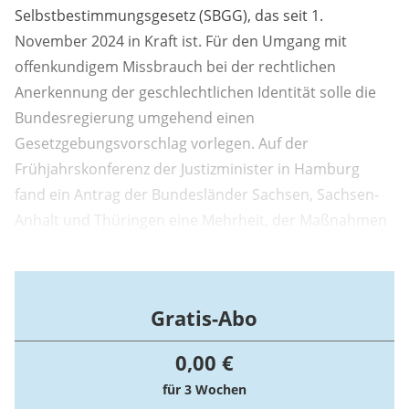
Selbstbestimmungsgesetz (SBGG), das seit 1.
November 2024 in Kraft ist. Für den Umgang mit
offenkundigem Missbrauch bei der rechtlichen
Anerkennung der geschlechtlichen Identität solle die
Bundesregierung umgehend einen
Gesetzgebungsvorschlag vorlegen. Auf der
Frühjahrskonferenz der Justizminister in Hamburg
fand ein Antrag der Bundesländer Sachsen, Sachsen-
Anhalt und Thüringen eine Mehrheit, der Maßnahmen
gegen eine missbräuchliche Änderung des
Geschlechtseintrags fordert. Grundsätzlich leiste das
Selbstbestimmungsgesetz einen „wertvollen Beitrag
Gratis-Abo
dazu, dass Betroffene eine rechtliche Anerkennung
ihrer geschlechtlichen Identität ohne stigmatisierende
0,00 €
...
für 3 Wochen