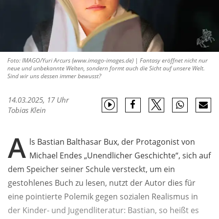
Foto: IMAGO/Yuri Arcurs (www.imago-images.de) | Fantasy eröffnet nicht nur
neue und unbekannte Welten, sondern formt auch die Sicht auf unsere Welt.
Sind wir uns dessen immer bewusst?
14.03.2025, 17 Uhr
Tobias Klein
A
ls Bastian Balthasar Bux, der Protagonist von
Michael Endes „Unendlicher Geschichte“, sich auf
dem Speicher seiner Schule versteckt, um ein
gestohlenes Buch zu lesen, nutzt der Autor dies für
eine pointierte Polemik gegen sozialen Realismus in
der Kinder- und Jugendliteratur: Bastian, so heißt es