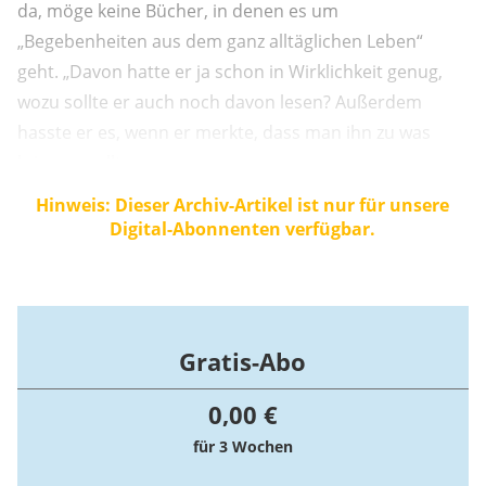
da, möge keine Bücher, in denen es um
„Begebenheiten aus dem ganz alltäglichen Leben“
geht. „Davon hatte er ja schon in Wirklichkeit genug,
wozu sollte er auch noch davon lesen? Außerdem
hasste er es, wenn er merkte, dass man ihn zu was
kriegen wollte.
Hinweis: Dieser Archiv-Artikel ist nur für unsere
Digital-Abonnenten verfügbar.
Gratis-Abo
0,00 €
für 3 Wochen