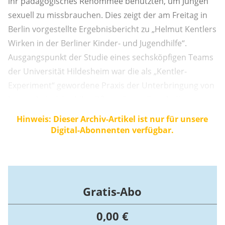
ihr pädagogisches Renommee benutzten, um Jungen
sexuell zu missbrauchen. Dies zeigt der am Freitag in
Berlin vorgestellte Ergebnisbericht zu „Helmut Kentlers
Wirken in der Berliner Kinder- und Jugendhilfe“.
Ausgangspunkt der Studie eines sechsköpfigen Teams
der Universität Hildesheim war die als „Kentler-
Experiment“ gewordene Praxis der Unterbringung von
Jungen bei pädophilen Pflegevätern. Es gab diese
Pflegestellen seit etwa 1970 und die letzte dieser
Hinweis: Dieser Archiv-Artikel ist nur für unsere
Pflegestellen wurde erst 2003 aufgelöst.
Digital-Abonnenten verfügbar.
Gratis-Abo
0,00 €