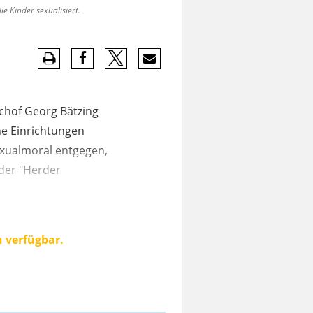
e Kinder sexualisiert.
schof Georg Bätzing
he Einrichtungen
Sexualmoral entgegen,
der "Herder
n verfügbar.