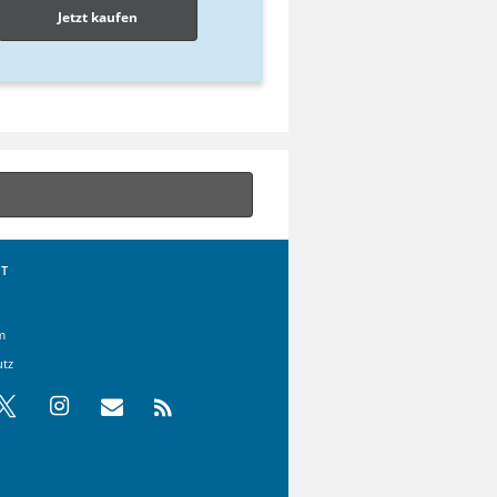
Jetzt kaufen
T
m
utz