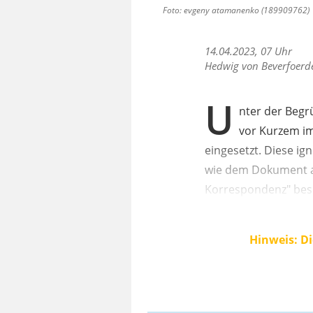
Foto: evgeny atamanenko (189909762) | D
14.04.2023, 07 Uhr
Hedwig von Beverfoerd
U
nter der Begr
vor Kurzem im
eingesetzt. Diese ig
wie dem Dokument au
Korrespondenz" besc
Hinweis: Di