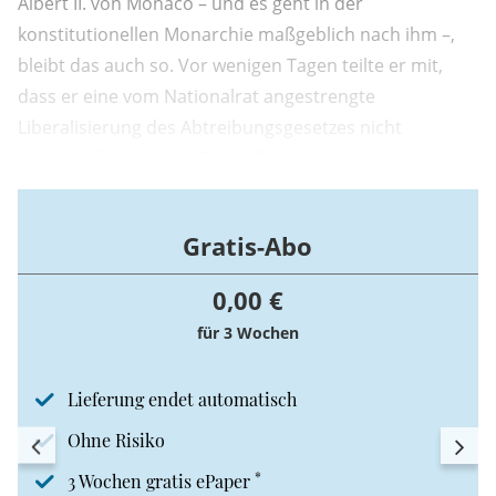
Albert II. von Monaco – und es geht in der
konstitutionellen Monarchie maßgeblich nach ihm –,
bleibt das auch so. Vor wenigen Tagen teilte er mit,
dass er eine vom Nationalrat angestrengte
Liberalisierung des Abtreibungsgesetzes nicht
weiterverfolgen wird. Fürst Albert ist nicht der erste
katholische Monarch, der seine Position dafür nutzt,
für das Recht auf Leben aller seiner Untertanen zu
Gratis-Abo
kämpfen.
0,00 €
für 3 Wochen
Lieferung endet automatisch
Ohne Risiko
*
3 Wochen gratis ePaper