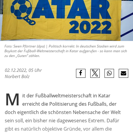
Foto: Swen Pförtner (dpa) | Politisch korrekt: In deutschen Stadien wird zum
Boykott der Fußball-Weltmeisterschaft in Katar aufgerufen - so kann man sich
zu den „Guten“ zählen.
02.12.2022, 05 Uhr
Norbert Bolz
M
it der Fußballweltmeisterschaft in Katar
erreicht die Politisierung des Fußballs, der
doch eigentlich die schönsten Nebensache der Welt
sein soll, ein bisher nie dagewesenes Extrem. Dafür
gibt es natürlich objektive Gründe, vor allem die