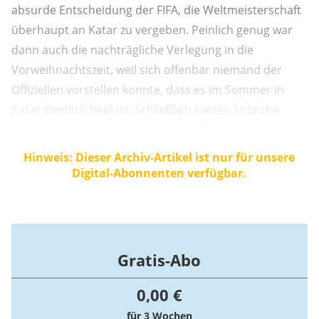
absurde Entscheidung der FIFA, die Weltmeisterschaft
überhaupt an Katar zu vergeben. Peinlich genug war
dann auch die nachträgliche Verlegung in die
Vorweihnachtszeit, weil sich offenbar niemand der
Offiziellen vorstellen konnte, dass es im Sommer in
Katar ziemlich heiß ist. Schließlich kamen kritische
Vorberichte über Katar hinzu, vor allem die
erschütternden Nachrichten über die Tausende von
Hinweis: Dieser Archiv-Artikel ist nur für unsere
Arbeitern, die bei der Arbeit an den neu errichteten
Digital-Abonnenten verfügbar.
Stadien gestorben sind.
Gratis-Abo
0,00 €
für 3 Wochen