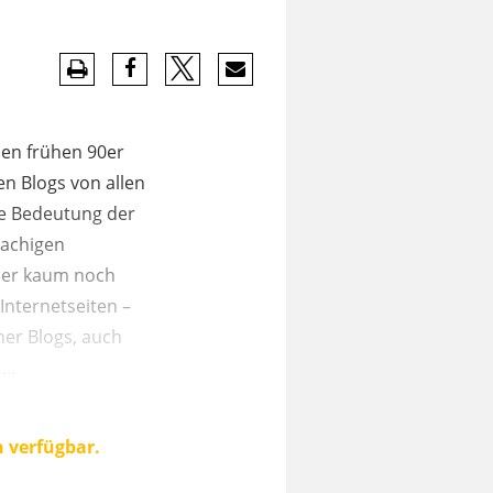
 den frühen 90er
en Blogs von allen
ie Bedeutung der
rachigen
oder kaum noch
Internetseiten –
her Blogs, auch
..
n verfügbar.