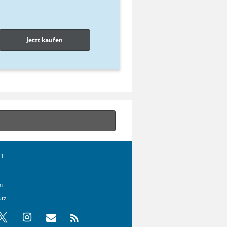
Jetzt kaufen
T
m
utz