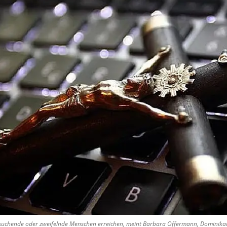
h suchende oder zweifelnde Menschen erreichen, meint Barbara Offermann, Dominika