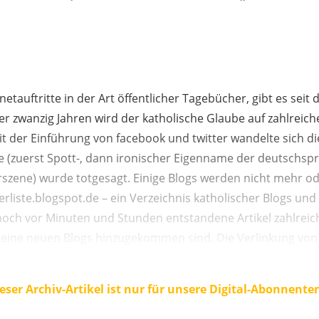
rnetauftritte in der Art öffentlicher Tagebücher, gibt es seit
ber zwanzig Jahren wird der katholische Glaube auf zahlreich
it der Einführung von facebook und twitter wandelte sich d
se (zuerst Spott-, dann ironischer Eigenname der deutschsp
rszene) wurde totgesagt. Einige Blogs werden nicht mehr 
erliste.blogspot.de – ein Verzeichnis katholischer Blogs und 
noch vor Minuten und Stunden entstandene Artikel zahlreic
eine neuen Blogs hinzugekommen sind. Die Verlinkung von .
eser Archiv-Artikel ist nur für unsere Digital-Abonnente