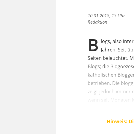
10.01.2018, 13 Uhr
Redaktion
B
logs, also Inte
Jahren. Seit ü
Seiten beleuchtet. M
Blogs; die Blogoeze
katholischen Blogge
betrieben. Die blogg
zeigt jedoch immer 
wenn seit Monaten k
Hinweis: Di