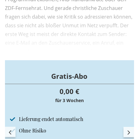
ZDF-Fernsehrat. Und gerade christliche Zuschauer
fragen sich dabei, wie sie Kritik so adressieren können,
dass sie nicht als bloßer Unmut im Netz verpufft. Der
erste Weg ist meist der direkte Kontakt zum Sender:
eine E-Mail an den Zuschauerservice, ein Anruf, ein
Hinweis über ein Kontaktformular oder ein
Kommentar auf den Social-Media-Plattformen der
Anstalt.
Gratis-Abo
0,00 €
für 3 Wochen
Lieferung endet automatisch
Ohne Risiko