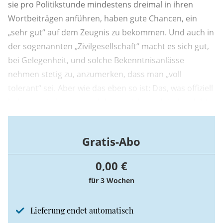
sie pro Politikstunde mindestens dreimal in ihren
Wortbeiträgen anführen, haben gute Chancen, ein
„sehr gut“ auf dem Zeugnis zu bekommen. Und auch in
der sogenannten „Zivilgesellschaft“ macht es sich gut,
bei Gelegenheit, und solche Bekenntnisanlässe
nehmen stetig zu, anzumerken, dass man „voll
tolerant“ sei. Aber wie das eben so ist: Das, was offiziell
bekannt wird, muss noch lange nicht praktisch gelebt
werden. Ein jüngstes Beispiel dafür lieferte die
Linkspartei Berlin-Treptow.
Gratis-Abo
0,00 €
für 3 Wochen
Lieferung endet automatisch