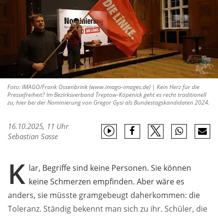
Foto: IMAGO/Frank Ossenbrink (www.imago-images.de) | Kein Herz für die
Pressefreiheit? Im Bezirksverband Treptow-Köpenick geht es recht traditionell
zu, hier bei der Nominierung von Gregor Gysi als Bundestagskandidaten 2024.
16.10.2025, 11 Uhr
Sebastian Sasse
K
lar, Begriffe sind keine Personen. Sie können
keine Schmerzen empfinden. Aber wäre es
anders, sie müsste gramgebeugt daherkommen: die
Toleranz. Ständig bekennt man sich zu ihr. Schüler, die