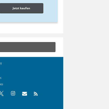
Jetzt kaufen
T
m
utz