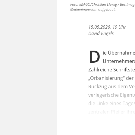
Foto: IMAGO/Christian Liewig / Bestimage
Medienimperium aufgebaut.
15.05.2026, 19 Uhr
David Engels
D
ie Übernahme 
Unternehmers 
Zahlreiche Schriftste
„Orbanisierung“ der 
Rückzug aus dem Verl
verlegerische Eigent
die Linke eines Tage
zentralen Pfeiler ih