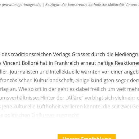
 (www.imago-images.de) | Reizfigur: der konservativ-katholische Milliardär Vincent B
des traditionsreichen Verlags Grasset durch die Mediengr
Vincent Bolloré hat in Frankreich erneut heftige Reaktione
ller, Journalisten und Intellektuelle warnten vor einer angeb
französischen Kulturlandschaft, einige kündigten sogar de
ag an. Wie so oft in der geht es dabei freilich um weit meh
umsverhältnisse: Hinter der „Affäre“ verbirgt sich vielmehr d
s jene kulturelle Lufthoheit verlieren könnte, die seit zwei 
res politischen Einflusses ausmacht.