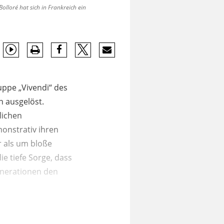
olloré hat sich in Frankreich ein
uppe „Vivendi“ des
n ausgelöst.
lichen
monstrativ ihren
r als um bloße
ie tiefe Sorge, dass
Generationen den