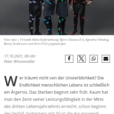
Foto: dpa | Virtuelle Abba-Auferstehung: Björn Ulvaeus (l-r), Agnetha Fältskog,
Benny Andersson und Anni-Frid Lyngstad.dpa
17.10.2021, 09 Uhr
Peter Winnemöller
W
er träumt nicht von der Unsterblichkeit? Die
Endlichkeit menschlichen Lebens ist schließlich
ein Ärgernis. Das Sterben beginnt sehr früh. Kaum hat
man den Zenit seiner Leistungsfähigkeit in der Mitte
des dritten Lebensjahrzehnts erreicht, schon beginnt
der Verfall. Spätestens mit 50 ist die Ars moriendi