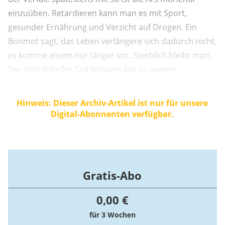
einzuüben. Retardieren kann man es mit Sport,
gesunder Ernährung und Verzicht auf Drogen. Ein
Bonmot sagt, das Leben verlängere sich dadurch nicht,
es komme einem nur länger vor. Sterblich bleibt man.
Der Schriftsteller Tad Williams bot in seinem
Romanzyklus „Otherland“ eine Lösung an.
Hinweis: Dieser Archiv-Artikel ist nur für unsere
Digital-Abonnenten verfügbar.
Gratis-Abo
0,00 €
für 3 Wochen