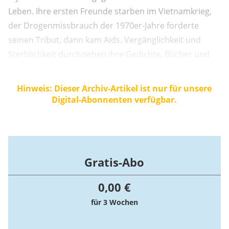
Leben. Ihre ersten Freunde starben im Vietnamkrieg,
der Drogenmissbrauch der 1970er-Jahre forderte
seinen Tribut, dann kam Aids. Vergänglichkeit und
Sterblichkeit durchziehen ihre Gedichte, Bücher und
Songs, in denen sie den verlorenen Freunden ein
Denkmal setzt und sie damit dem Vergessen entreißt.
Hinweis: Dieser Archiv-Artikel ist nur für unsere
Dem frühen Gefährten Robert Mapplethorpe, der 1989
Digital-Abonnenten verfügbar.
starb, widmet sie das Buch „Just ...
Gratis-Abo
0,00 €
für 3 Wochen