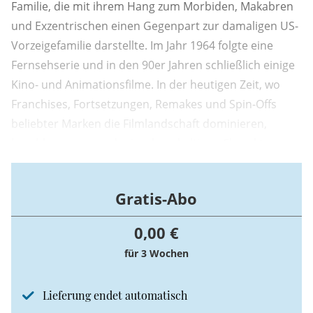
Familie, die mit ihrem Hang zum Morbiden, Makabren
und Exzentrischen einen Gegenpart zur damaligen US-
Vorzeigefamilie darstellte. Im Jahr 1964 folgte eine
Fernsehserie und in den 90er Jahren schließlich einige
Kino- und Animationsfilme. In der heutigen Zeit, wo
Franchises, Fortsetzungen, Remakes und Spin-Offs
beliebter Marken die Filmlandschaft dominieren,
beschloss man, auch einzelnen kultigen Charakteren
aus der Addams Family eine eigene Show zu widmen.
Gratis-Abo
0,00 €
für 3 Wochen
Lieferung endet automatisch