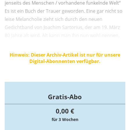
jenseits des Menschen / vorhandene funkelnde Welt“
Es ist ein Buch der Trauer geworden. Eine gar nicht so
leise Melancholie zieht sich durch den neuen
Gedichtband von Joachim Sartorius, der am 19. März
80 Jahre alt wird. Alt kann man ihn nun wohl nennen,
und gesehen hat der Weitgereiste gewiss mehr als die
meisten Menschen – der Diplomat, Jurist, Intendant,
Hinweis: Dieser Archiv-Artikel ist nur für unsere
Lyriker und Übersetzer ist in Tunesien, dem Kongo und
Digital-Abonnenten verfügbar.
in Kamerun ...
Gratis-Abo
0,00 €
für 3 Wochen