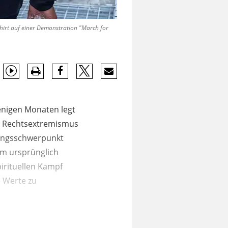
Shirt auf einer Demonstration "March for
wenigen Monaten legt
it Rechtsextremismus
hungsschwerpunkt
am ursprünglich
irituellen Kampf
 Werte zu