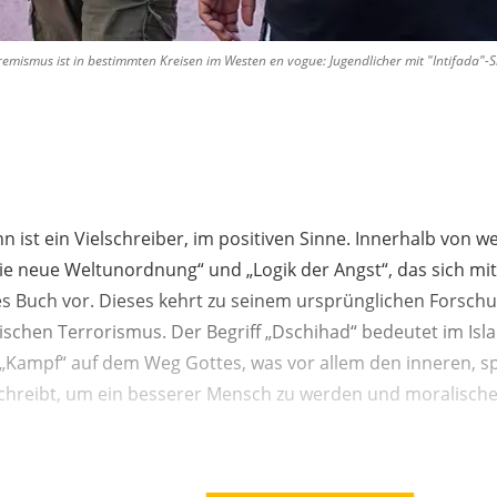
emismus ist in bestimmten Kreisen im Westen en vogue: Jugendlicher mit "Intifada"-
n ist ein Vielschreiber, im positiven Sinne. Innerhalb von 
ie neue Weltunordnung“ und „Logik der Angst“, das sich m
ues Buch vor. Dieses kehrt zu seinem ursprünglichen Forsc
ischen Terrorismus. Der Begriff „Dschihad“ bedeutet im Isl
„Kampf“ auf dem Weg Gottes, was vor allem den inneren, sp
chreibt, um ein besserer Mensch zu werden und moralische