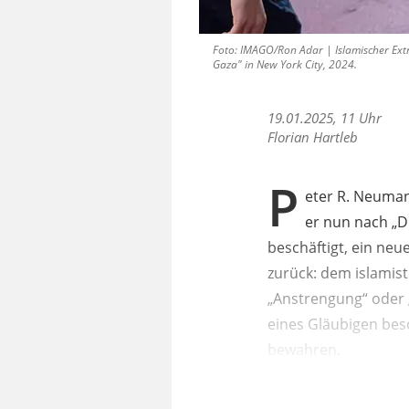
Foto: IMAGO/Ron Adar | Islamischer Extr
Gaza" in New York City, 2024.
19.01.2025, 11 Uhr
Florian Hartleb
P
eter R. Neuman
er nun nach „D
beschäftigt, ein ne
zurück: dem islamist
„Anstrengung“ oder 
eines Gläubigen bes
bewahren.