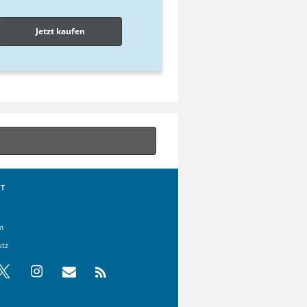
Jetzt kaufen
T
m
utz