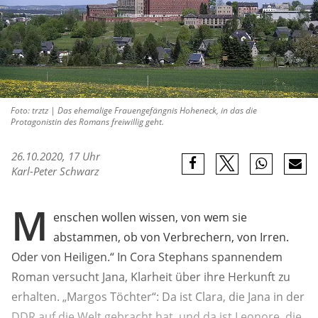
Foto: trztz | Das ehemalige Frauengefängnis Hoheneck, in das die
Protagonistin des Romans freiwillig geht.
26.10.2020, 17 Uhr
Karl-Peter Schwarz
M
enschen wollen wissen, von wem sie
abstammen, ob von Verbrechern, von Irren.
Oder von Heiligen.“ In Cora Stephans spannendem
Roman versucht Jana, Klarheit über ihre Herkunft zu
erhalten. „Margos Töchter“: Da ist Clara, die Jana in der
DDR auf die Welt gebracht hat, und da ist Leonore, die