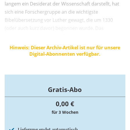
langem ein Desiderat der Wissenschaft darstellt, hat
sich eine Forschergruppe an die wichtigste
Bibelübersetzung vor Luther gewagt, die um 1330
(oder auch kurz davor) begonnen wurde. Das
besonders ambitionierte Akademievorhaben der
Berlin-Brandenburgischen Akademie der
Hinweis: Dieser Archiv-Artikel ist nur für unsere
Wissenschaften hat, unterstützt von der Bayerischen
Digital-Abonnenten verfügbar.
Akademie der Wissenschaften, im Januar 2016 seinen
Anfang ...
Gratis-Abo
0,00 €
für 3 Wochen
Lieferung endet automatisch