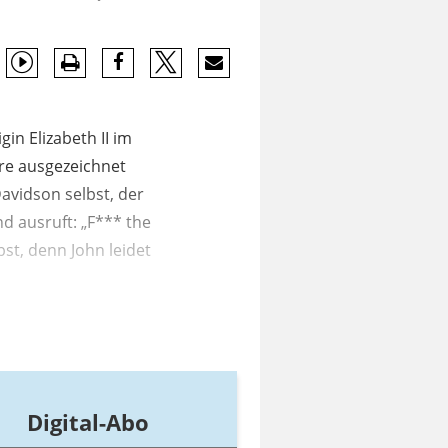
in Elizabeth II im
ire ausgezeichnet
avidson selbst, der
nd ausruft: „F*** the
st, denn John leidet
Digital-Abo