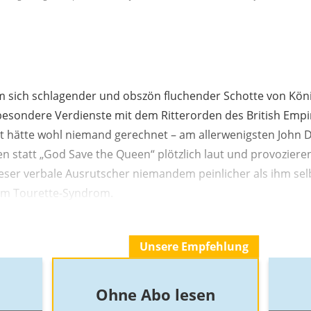
m sich schlagender und obszön fluchender Schotte von König
 besondere Verdienste mit dem Ritterorden des British Emp
 hätte wohl niemand gerechnet – am allerwenigsten John D
ten statt „God Save the Queen“ plötzlich laut und provoziere
ieser verbale Ausrutscher niemandem peinlicher als ihm selb
 am Tourette-Syndrom.
Unsere Empfehlung
Ohne Abo lesen