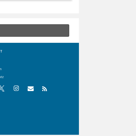
T
m
utz