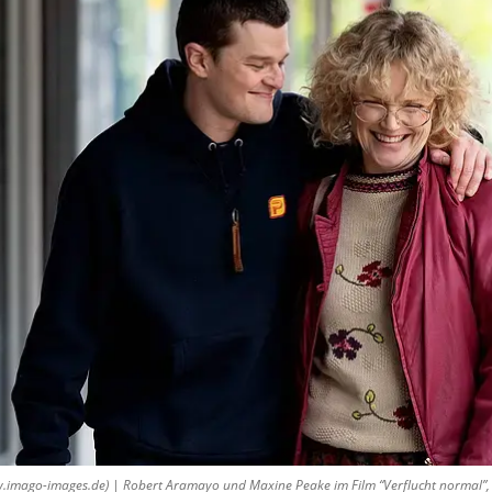
w.imago-images.de) | Robert Aramayo und Maxine Peake im Film “Verflucht normal”, 