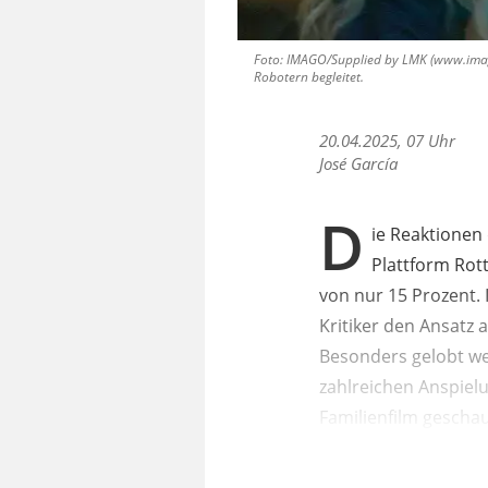
Foto: IMAGO/Supplied by LMK (www.imag
Robotern begleitet.
20.04.2025, 07 Uhr
José García
D
ie Reaktionen 
Plattform Rot
von nur 15 Prozent.
Kritiker den Ansatz 
Besonders gelobt we
zahlreichen Anspielun
Familienfilm geschau