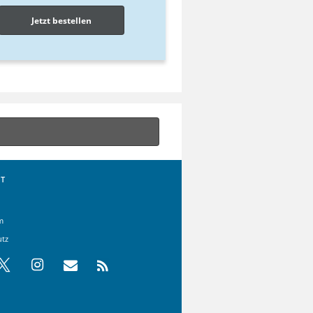
Jetzt bestellen
T
m
utz