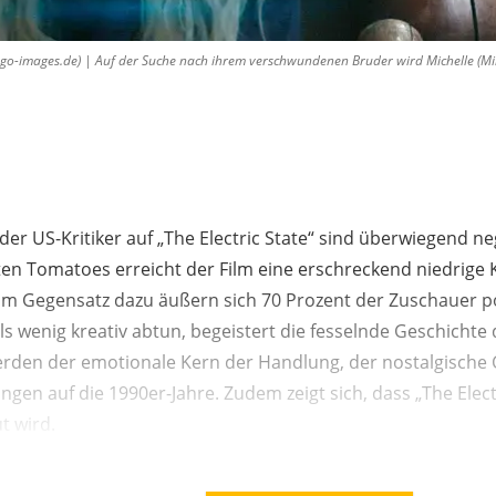
o-images.de) | Auf der Suche nach ihrem verschwundenen Bruder wird Michelle (M
der US-Kritiker auf „The Electric State“ sind überwiegend ne
ten Tomatoes erreicht der Film eine erschreckend niedrige 
 Im Gegensatz dazu äußern sich 70 Prozent der Zuschauer p
als wenig kreativ abtun, begeistert die fesselnde Geschichte
rden der emotionale Kern der Handlung, der nostalgische
gen auf die 1990er-Jahre. Zudem zeigt sich, dass „The Electr
t wird.