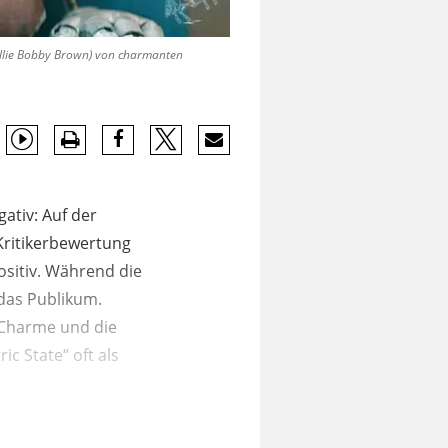
illie Bobby Brown) von charmanten
gativ: Auf der
Kritikerbewertung
ositiv. Während die
 das Publikum.
 Charme und die
ic State“ oft als