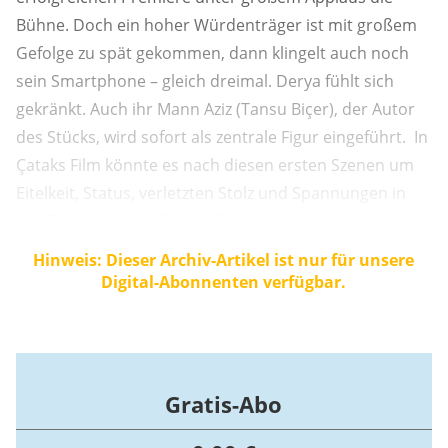
Bühne. Doch ein hoher Würdenträger ist mit großem
Gefolge zu spät gekommen, dann klingelt auch noch
sein Smartphone – gleich dreimal. Derya fühlt sich
gekränkt. Auch ihr Mann Aziz (Tansu Biçer), der Autor
des Stücks, wird sofort als zentrale Figur eingeführt. In
Çataks Film könnte es nach diesen ersten Szenen um
Eitelkeit, Status, verletzten Stolz und Spannungen in
der Ehe gehen. „Gelbe Briefe“ könnte ein starkes
Ehedrama werden, das die politische Lage nicht
Hinweis: Dieser Archiv-Artikel ist nur für unsere
erklärt, sondern in Blicken, Gesten und
Digital-Abonnenten verfügbar.
Entscheidungen sichtbar macht. Doch ...
Gratis-Abo