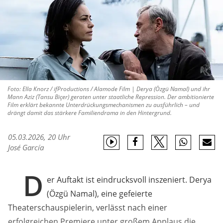
Foto: Ella Knorz / ifProductions / Alamode Film | Derya (Özgü Namal) und ihr
Mann Aziz (Tansu Biçer) geraten unter staatliche Repression. Der ambitionierte
Film erklärt bekannte Unterdrückungsmechanismen zu ausführlich – und
drängt damit das stärkere Familiendrama in den Hintergrund.
05.03.2026, 20 Uhr
José García
D
er Auftakt ist eindrucksvoll inszeniert. Derya
(Özgü Namal), eine gefeierte
Theaterschauspielerin, verlässt nach einer
erfolgreichen Premiere unter großem Applaus die