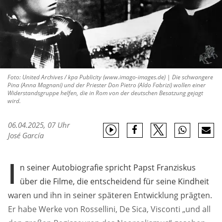
Foto: United Archives / kpa Publicity (www.imago-images.de) | Die schwangere
Pina (Anna Magnani) und der Priester Don Pietro (Aldo Fabrizi) wollen einer
Widerstandsgruppe helfen, die in Rom von der deutschen Besatzung gejagt
wird.
06.04.2025, 07 Uhr
José García
I
n seiner Autobiografie spricht Papst Franziskus
über die Filme, die entscheidend für seine Kindheit
waren und ihn in seiner späteren Entwicklung prägten.
Er habe Werke von Rossellini, De Sica, Visconti „und all