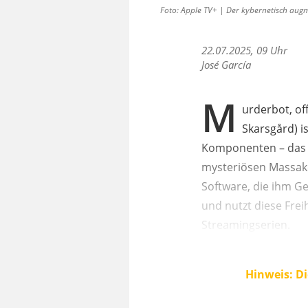
Foto: Apple TV+ | Der kybernetisch augme
22.07.2025, 09 Uhr
José García
M
urderbot, of
Skarsgård) 
Komponenten – das P
mysteriösen Massake
Software, die ihm Ge
und nutzt diese Fre
Streamingserien.
Hinweis: Di