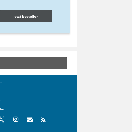
Jetzt bestellen
T
m
utz