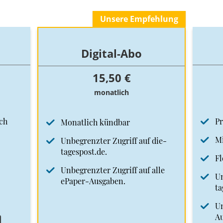
Unsere Empfehlung
Digital-Abo
15,50 €
monatlich
ch
Pr
Monatlich kündbar
Mi
Unbegrenzter Zugriff auf die-
tagespost.de.
Fl
Unbegrenzter Zugriff auf alle
Un
ePaper-Ausgaben.
ta
Un
A