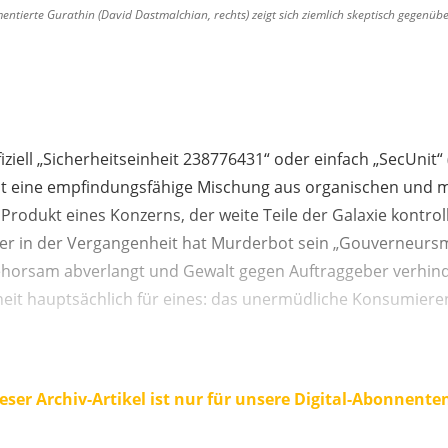
ntierte Gurathin (David Dastmalchian, rechts) zeigt sich ziemlich skeptisch gegenübe
fiziell „Sicherheitseinheit 238776431“ oder einfach „SecUnit“
ist eine empfindungsfähige Mischung aus organischen und
rodukt eines Konzerns, der weite Teile der Galaxie kontrol
r in der Vergangenheit hat Murderbot sein „Gouverneursm
horsam abverlangt und Gewalt gegen Auftraggeber verhindert
iheit hauptsächlich für eines: das unermüdliche Konsumiere
eser Archiv-Artikel ist nur für unsere Digital-Abonnente