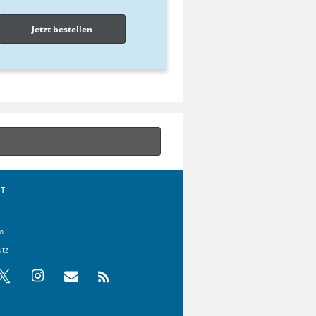
Jetzt bestellen
T
m
utz