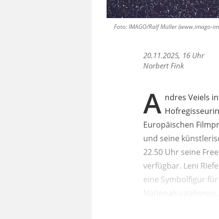
Foto: IMAGO/Ralf Müller (www.imago-imag
20.11.2025, 16 Uhr
Norbert Fink
A
ndres Veiels i
Hofregisseurin
Europäischen Filmpre
und seine künstleri
22.50 Uhr seine Fre
verfügbar. Leni Rief
eine Symbolfigur fü
Nationalsozialismus.