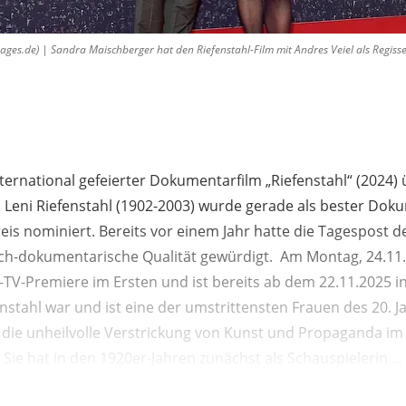
es.de) | Sandra Maischberger hat den Riefenstahl-Film mit Andres Veiel als Regisse
nternational gefeierter Dokumentarfilm „Riefenstahl“ (2024) 
 Leni Riefenstahl (1902-2003) wurde gerade als bester Dok
is nominiert. Bereits vor einem Jahr hatte die Tagespost de
sch-dokumentarische Qualität gewürdigt. Am Montag, 24.11.
e-TV-Premiere im Ersten und ist bereits ab dem 22.11.2025 
enstahl war und ist eine der umstrittensten Frauen des 20. 
r die unheilvolle Verstrickung von Kunst und Propaganda im
 Sie hat in den 1920er-Jahren zunächst als Schauspielerin ...