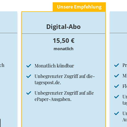
Unsere Empfehlung
Digital-Abo
15,50 €
monatlich
ch
Pr
Monatlich kündbar
Mi
Unbegrenzter Zugriff auf die-
tagespost.de.
Fl
Unbegrenzter Zugriff auf alle
Un
ePaper-Ausgaben.
ta
Un
A