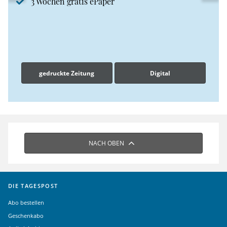
3 Wochen gratis ePaper
gedruckte Zeitung
Digital
NACH OBEN
DIE TAGESPOST
Abo bestellen
Geschenkabo